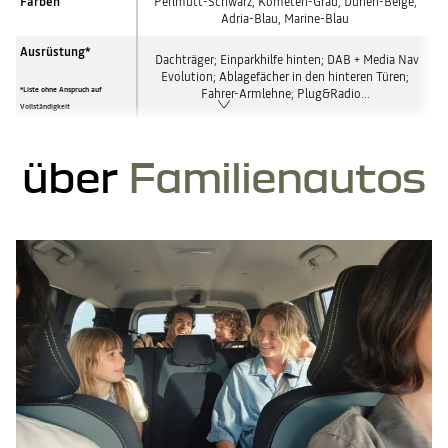
Farben
Perlmutt-Schwarz, Kometen-Grau, Dünen-Beige,
Adria-Blau, Marine-Blau
Ausrüstung*
Dachträger; Einparkhilfe hinten; DAB + Media Nav
Evolution; Ablagefächer in den hinteren Türen;
*Liste ohne Anspruch auf
Fahrer-Armlehne; Plug&Radio...
Vollständigkeit
über
Familienautos