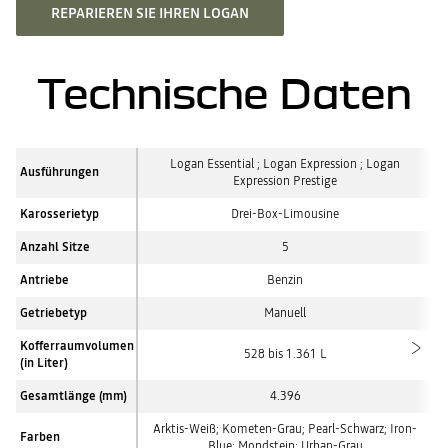
REPARIEREN SIE IHREN LOGAN
Technische Daten
Logan Essential ; Logan Expression ; Logan
Ausführungen
Expression Prestige
Karosserietyp
Drei-Box-Limousine
Anzahl Sitze
5
Antriebe
Benzin
Getriebetyp
Manuell
Kofferraumvolumen
528 bis 1.361 L
(in Liter)
Gesamtlänge (mm)
4.396
Arktis-Weiß; Kometen-Grau; Pearl-Schwarz; Iron-
Farben
Blue; Mondstein; Urban-Grau