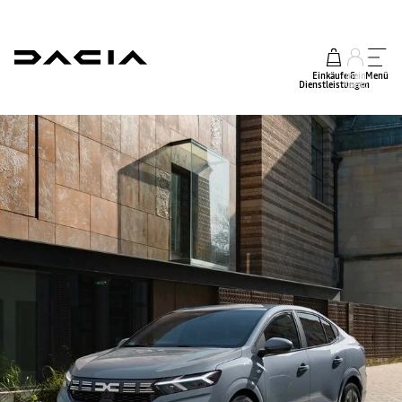
Einkäufe &
mein
Menü
Dienstleistungen
Konto