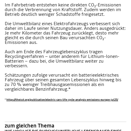
Im Fahrbetrieb entstehen keine direkten CO₂-Emissionen
durch die Verbrennung von Kraftstoff. Zudem werden im
Betrieb deutlich weniger Schadstoffe freigesetzt.
Die Umweltbilanz eines Elektrofahrzeugs verbessert sich
daher im Laufe seiner Nutzungsdauer. Anders ausgedrückt:
Je mehr Kilometer das Fahrzeug zurücklegt, desto mehr
gleicht es die durch seinen Bau verursachten CO₂-
Emissionen aus.
Auch am Ende des Fahrzeuglebenszyklus tragen
Recyclingverfahren – unter anderem für Lithium-Ionen-
Batterien – dazu bei, die Umweltbilanz weiter zu
verbessern.
Schätzungen zufolge verursacht ein batterieelektrisches
Fahrzeug über seinen gesamten Lebenszyklus hinweg bis
zu 70 % weniger Treibhausgasemissionen als ein
vergleichbares Benzinfahrzeug.*
*
https://theicct.org/publication/electric-cars-life-cycle-analysis-emissions-europe-jul25/
zum gleichen Thema