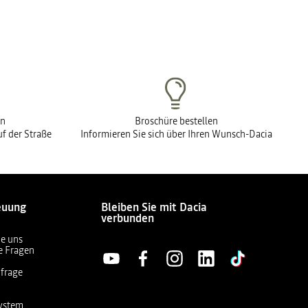
en
Broschüre bestellen
f der Straße
Informieren Sie sich über Ihren Wunsch-Dacia
euung
Bleiben Sie mit Dacia
verbunden
ie uns
te Fragen
frage
ystem