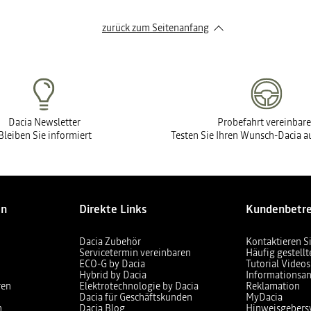
zurück zum Seitenanfang
Dacia Newsletter
Probefahrt vereinbar
Bleiben Sie informiert
Testen Sie Ihren Wunsch-Dacia au
en
Direkte Links
Kundenbetr
Dacia Zubehör
Kontaktieren S
Servicetermin vereinbaren
Häufig gestell
ECO-G by Dacia
Tutorial Videos
Hybrid by Dacia
Informationsan
ren
Elektrotechnologie by Dacia
Reklamation
Dacia für Geschäftskunden
MyDacia
n
Dacia Blog
Hinweisgebers