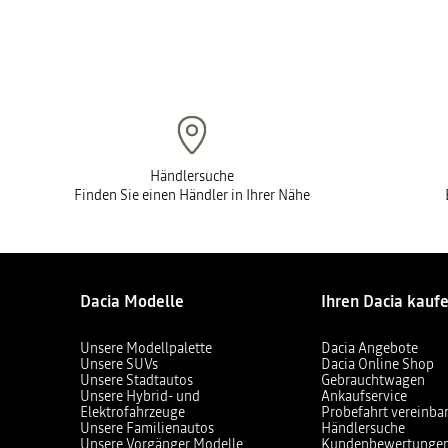
Händlersuche
Finden Sie einen Händler in Ihrer Nähe
Dacia Modelle
Ihren Dacia kauf
Unsere Modellpalette
Dacia Angebote
Unsere SUVs
Dacia Online Shop
Unsere Stadtautos
Gebrauchtwagen
Unsere Hybrid- und
Ankaufservice
Elektrofahrzeuge
Probefahrt vereinba
Unsere Familienautos
Händlersuche
Unsere Vorgänger Modelle
Kundenbewertunge