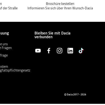
en
Broschüre bestellen
f der Straße
Informieren Sie sich über Ihren Wunsch-Dacia
euung
Bleiben Sie mit Dacia
verbunden
ie uns
te Fragen
frage
ystem
gfaltspflichtengesetz
© Dacia 2017 - 2026