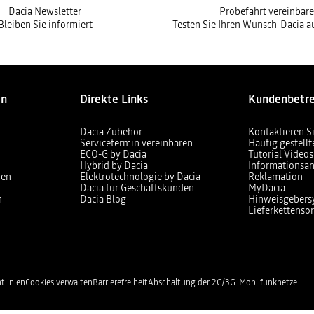
Dacia Newsletter
Probefahrt vereinbar
Bleiben Sie informiert
Testen Sie Ihren Wunsch-Dacia au
en
Direkte Links
Kundenbetr
Dacia Zubehör
Kontaktieren S
Servicetermin vereinbaren
Häufig gestell
ECO-G by Dacia
Tutorial Videos
Hybrid by Dacia
Informationsan
ren
Elektrotechnologie by Dacia
Reklamation
Dacia für Geschäftskunden
MyDacia
n
Dacia Blog
Hinweisgebers
Lieferkettensor
tlinien
Cookies verwalten
Barrierefreiheit
Abschaltung der 2G/3G-Mobilfunknetze