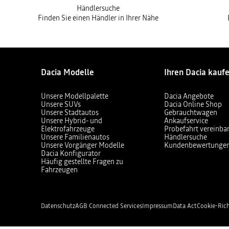
Händlersuche
Finden Sie einen Händler in Ihrer Nähe
Dacia Modelle
Ihren Dacia kauf
Unsere Modellpalette
Dacia Angebote
Unsere SUVs
Dacia Online Shop
Unsere Stadtautos
Gebrauchtwagen
Unsere Hybrid- und
Ankaufservice
Elektrofahrzeuge
Probefahrt vereinba
Unsere Familienautos
Händlersuche
Unsere Vorgänger Modelle
Kundenbewertunge
Dacia Konfigurator
Häufig gestellte Fragen zu
Fahrzeugen
Datenschutz
AGB Connected Services
Impressum
Data Act
Cookie-Rich