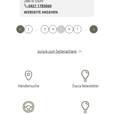
28816 Stuhr
0421 1783060
WEBSEITE ANSEHEN
1
...
3
4
5
6
7
...
zurück zum Seitenanfang
Händlersuche
Dacia Newsletter