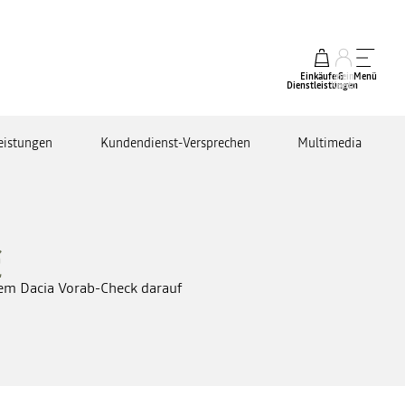
Einkäufe &
mein
Menü
Dienstleistungen
Konto
eistungen
Kundendienst-Versprechen
Multimedia
g
dem Dacia Vorab-Check darauf