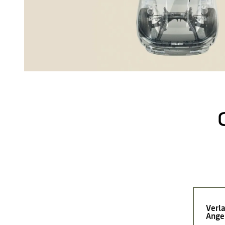
Verla
Ange