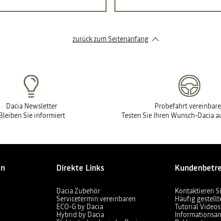
zurück zum Seitenanfang
Dacia Newsletter
Probefahrt vereinbar
Bleiben Sie informiert
Testen Sie Ihren Wunsch-Dacia au
en
Direkte Links
Kundenbetr
Dacia Zubehör
Kontaktieren S
Servicetermin vereinbaren
Häufig gestell
ECO-G by Dacia
Tutorial Videos
Hybrid by Dacia
Informationsan