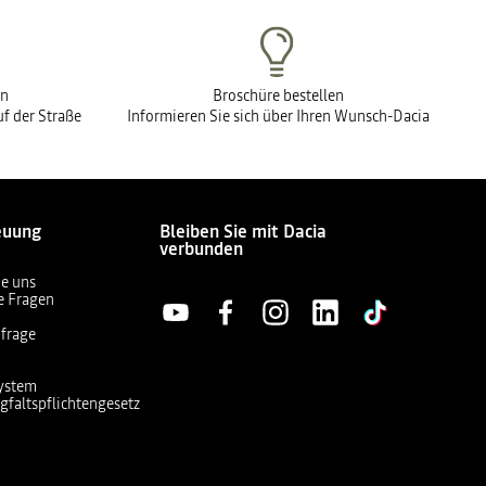
en
Broschüre bestellen
f der Straße
Informieren Sie sich über Ihren Wunsch-Dacia
euung
Bleiben Sie mit Dacia
verbunden
ie uns
te Fragen
frage
ystem
gfaltspflichtengesetz