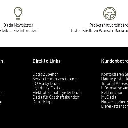
Dacia Newsletter
Probefahrt vereinbar
Bleiben Sie informiert
Testen Sie Ihren Wunsch-Dacia au
en
Direkte Links
Kundenbetr
Dacia Zubehör
Kontaktieren S
Servicetermin vereinbaren
Häufig gestell
ECO-G by Dacia
Tutorial Videos
Hybrid by Dacia
Informationsan
ren
Elektrotechnologie by Dacia
Reklamation
Dacia für Geschäftskunden
MyDacia
n
Dacia Blog
Hinweisgebers
Lieferkettensor