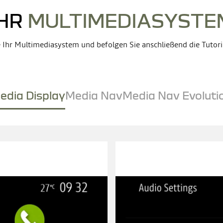
IHR
MULTIMEDIASYSTE
 Ihr Multimediasystem und befolgen Sie anschließend die Tutoria
edia Display
Media Nav
Media Nav Evoluti