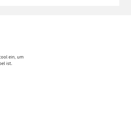
ool ein, um
l ist.