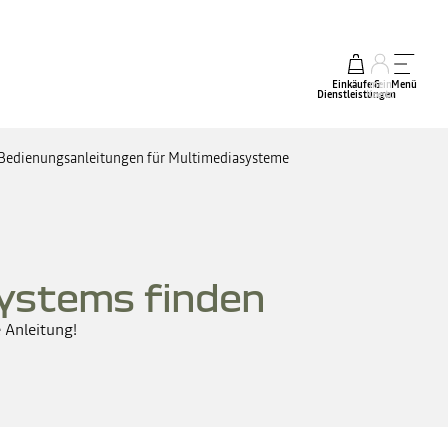
Einkäufe &
mein
Menü
Dienstleistungen
Konto
Bedienungsanleitungen für Multimediasysteme
ystems finden
 Anleitung!