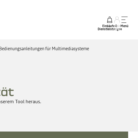
Einkäufe &
mein
Menü
Dienstleistungen
Konto
Bedienungsanleitungen für Multimediasysteme
tät
nserem Tool heraus.