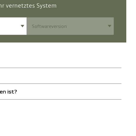
hr vernetztes System
unserem Tutorial und finden Sie es mit wenigen Klicks heraus.
en ist?
igen Klicks heraus.