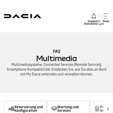
Einkäufe &
mein
Menü
Dienstleistungen
Konto
FAQ
Multimedia
Multimediasysteme, Connected Services (Remote Services),
Smartphone-Kompatibilität: Entdecken Sie, wie Sie alles an Bord
mit My Dacia verbinden und verwalten können.
Reservierung und
Wartung und
Finanzi
Konfiguration
Services
Versich