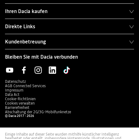
Ihren Dacia kaufen
Direkte Links
Kundenbetreuung
Bleiben Sie mit Dacia verbunden
Datenschutz
AGB Connected Services
Impressum
Data Act
Cookie-Richtlinien
Cookies verwalten
Barrierefreiheit
Abschaltung der 2G/3G-Mobilfunknetze
© Dacia 2017 - 2026
Einige Inhalte auf dieser Seite wurden mithilfe künstlicher Intelligenz
bearbeitet oder erstellt, insbesondere Hintergründe, Illustrationen und