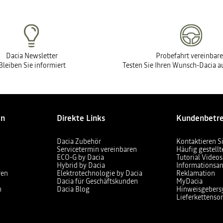
Dacia Newsletter
Probefahrt vereinbar
Bleiben Sie informiert
Testen Sie Ihren Wunsch-Dacia au
en
Direkte Links
Kundenbetr
Dacia Zubehör
Kontaktieren S
Servicetermin vereinbaren
Häufig gestell
ECO-G by Dacia
Tutorial Videos
Hybrid by Dacia
Informationsan
ren
Elektrotechnologie by Dacia
Reklamation
Dacia für Geschäftskunden
MyDacia
n
Dacia Blog
Hinweisgebers
Lieferkettensor