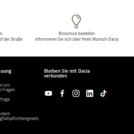
en
Broschüre bestellen
f der Straße
Informieren Sie sich über Ihren Wunsch-Dacia
euung
Bleiben Sie mit Dacia
verbunden
ie uns
te Fragen
frage
ystem
gfaltspflichtengesetz