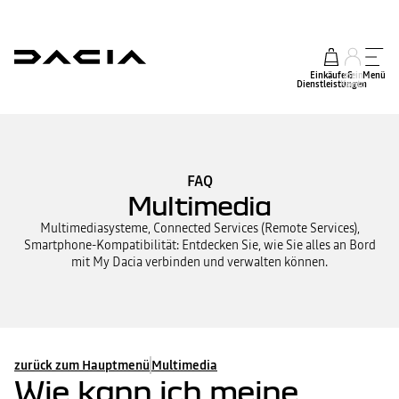
Einkäufe &
mein
Menü
Dienstleistungen
Konto
FAQ
Multimedia
Multimediasysteme, Connected Services (Remote Services),
Smartphone-Kompatibilität: Entdecken Sie, wie Sie alles an Bord
mit My Dacia verbinden und verwalten können.
zurück zum Hauptmenü
Multimedia
Wie kann ich meine