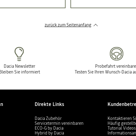
zurück zum Seitenanfang
Dacia Newsletter
Probefahrt vereinbar
Bleiben Sie informiert
Testen Sie Ihren Wunsch-Dacia au
en
Direkte Links
Kundenbetr
Dacia Zubehör
Kontaktieren S
Servicetermin vereinbaren
Häufig gestell
ECO-G by Dacia
Tutorial Videos
Hybrid by Dacia
Informationsan