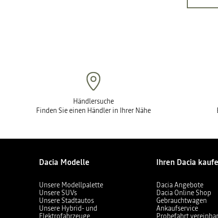
Händlersuche
Finden Sie einen Händler in Ihrer Nähe
Dacia Modelle
Ihren Dacia kauf
Unsere Modellpalette
Dacia Angebote
Unsere SUVs
Dacia Online Shop
Unsere Stadtautos
Gebrauchtwagen
Unsere Hybrid- und
Ankaufservice
Elektrofahrzeuge
Probefahrt vereinba