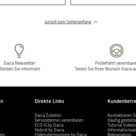
zurück zum Seitenanfang
Dacia Newsletter
Probefahrt vereinbar
Bleiben Sie informiert
Testen Sie Ihren Wunsch-Dacia au
en
Direkte Links
Kundenbetr
Dacia Zubehör
Kontaktieren S
Servicetermin vereinbaren
Häufig gestell
ECO-G by Dacia
Tutorial Videos
Hybrid by Dacia
Informationsan
ren
Elektrotechnologie by Dacia
Reklamation