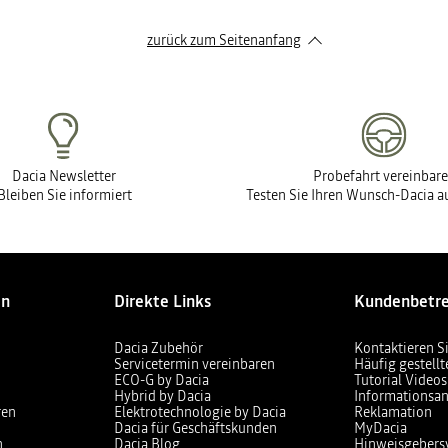
zurück zum Seitenanfang
Dacia Newsletter
Probefahrt vereinbar
Bleiben Sie informiert
Testen Sie Ihren Wunsch-Dacia au
en
Direkte Links
Kundenbetr
Dacia Zubehör
Kontaktieren S
Servicetermin vereinbaren
Häufig gestell
ECO-G by Dacia
Tutorial Videos
Hybrid by Dacia
Informationsan
ren
Elektrotechnologie by Dacia
Reklamation
Dacia für Geschäftskunden
MyDacia
n
Dacia Blog
Hinweisgebers