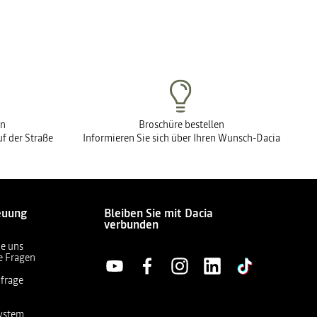
en
Broschüre bestellen
f der Straße
Informieren Sie sich über Ihren Wunsch-Dacia
euung
Bleiben Sie mit Dacia
verbunden
ie uns
te Fragen
frage
ystem