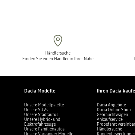
Händlersuche
Finden Sie einen Händler in Ihrer Nähe
Dacia Modelle
Ihren Dacia kauf
Unsere Modellpalette
Dacia Angebote
Unsere SUVs
Dacia Online Shop
Unsere Stadtautos
Gebrauchtwagen
Unsere Hybrid- und
Ankaufservice
Elektrofahrzeuge
Probefahrt vereinba
Unsere Familienautos
Händlersuche
Unsere Vorgänger Modelle
Kundenbewertunge