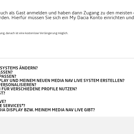
ch auch als Gast anmelden und haben dann Zugang zu den meisten 
den. Hierfür müssen Sie sich ein My Dacia Konto einrichten und 
rung, danach ist eine kostenlose Verlängerung möglich.
IASYSTEMS ÄNDERN?
ASSEN?
NPASSEN?
SPLAY UND MEINEM NEUEN MEDIA NAV LIVE SYSTEM ERSTELLEN?
PERSONALISIEREN?
 FÜR VERSCHIEDENE PROFILE NUTZEN?
ST?
VE?
E SERVICES*?
IA DISPLAY BZW. MEINEM MEDIA NAV LIVE GIBT?