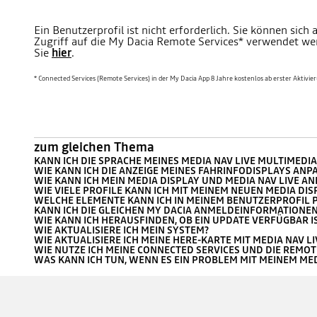
Ein Benutzerprofil ist nicht erforderlich. Sie können si
Zugriff auf die My Dacia Remote Services* verwendet wer
Sie
hier
.
* Connected Services (Remote Services) in der My Dacia App 8 Jahre kostenlos ab erster Aktivie
zum gleichen Thema
KANN ICH DIE SPRACHE MEINES MEDIA NAV LIVE MULTIMED
WIE KANN ICH DIE ANZEIGE MEINES FAHRINFODISPLAYS ANP
WIE KANN ICH MEIN MEDIA DISPLAY UND MEDIA NAV LIVE A
WIE VIELE PROFILE KANN ICH MIT MEINEM NEUEN MEDIA DI
WELCHE ELEMENTE KANN ICH IN MEINEM BENUTZERPROFIL 
KANN ICH DIE GLEICHEN MY DACIA ANMELDEINFORMATIONEN
WIE KANN ICH HERAUSFINDEN, OB EIN UPDATE VERFÜGBAR I
WIE AKTUALISIERE ICH MEIN SYSTEM?
WIE AKTUALISIERE ICH MEINE HERE-KARTE MIT MEDIA NAV LI
WIE NUTZE ICH MEINE CONNECTED SERVICES UND DIE REMOT
WAS KANN ICH TUN, WENN ES EIN PROBLEM MIT MEINEM MED