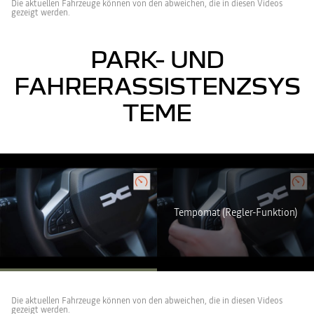
Die aktuellen Fahrzeuge können von den abweichen, die in diesen Videos
gezeigt werden.
PARK- UND
FAHRERASSISTENZSYS
TEME
Youtube ist deaktiviert. Erlauben Sie die Verwendung von Social
Cookies, um auf den Videoinhalt zuzugreifen.
ICH LEHNE AB
Tempomat (Regler-Funktion)
ICH STIMME ZU
Die aktuellen Fahrzeuge können von den abweichen, die in diesen Videos
gezeigt werden.