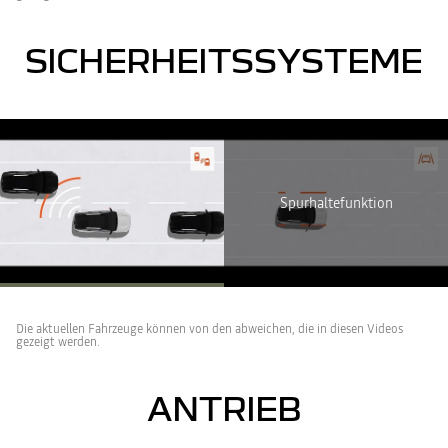
SICHERHEITSSYSTEME
Youtube ist deaktiviert. Erlauben Sie die Verwendung von Social
Cookies, um auf den Videoinhalt zuzugreifen.
ICH LEHNE AB
Spurhaltefunktion
ICH STIMME ZU
Die aktuellen Fahrzeuge können von den abweichen, die in diesen Videos
gezeigt werden.
ANTRIEB