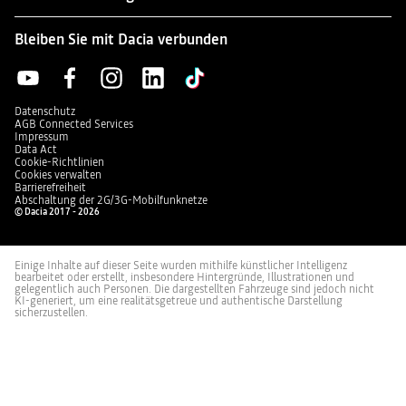
Bleiben Sie mit Dacia verbunden
Datenschutz
AGB Connected Services
Impressum
Data Act
Cookie-Richtlinien
Cookies verwalten
Barrierefreiheit
Abschaltung der 2G/3G-Mobilfunknetze
© Dacia 2017 - 2026
Einige Inhalte auf dieser Seite wurden mithilfe künstlicher Intelligenz
bearbeitet oder erstellt, insbesondere Hintergründe, Illustrationen und
gelegentlich auch Personen. Die dargestellten Fahrzeuge sind jedoch nicht
KI-generiert, um eine realitätsgetreue und authentische Darstellung
sicherzustellen.