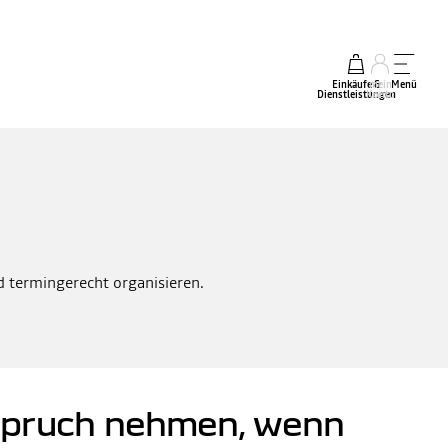
Einkäufe &
mein
Menü
Dienstleistungen
Konto
nd termingerecht organisieren.
nspruch nehmen, wenn