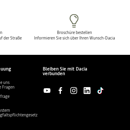
en
Broschüre bestellen
f der Straße
Informieren Sie sich über Ihren Wunsch-Dacia
euung
Bleiben Sie mit Dacia
verbunden
ie uns
te Fragen
frage
ystem
gfaltspflichtengesetz