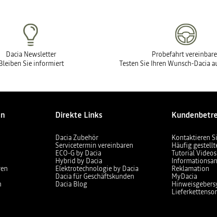
Dacia Newsletter
Probefahrt vereinbar
Bleiben Sie informiert
Testen Sie Ihren Wunsch-Dacia au
en
Direkte Links
Kundenbetr
Dacia Zubehör
Kontaktieren S
Servicetermin vereinbaren
Häufig gestell
ECO-G by Dacia
Tutorial Videos
Hybrid by Dacia
Informationsan
ren
Elektrotechnologie by Dacia
Reklamation
Dacia für Geschäftskunden
MyDacia
n
Dacia Blog
Hinweisgebers
Lieferkettensor