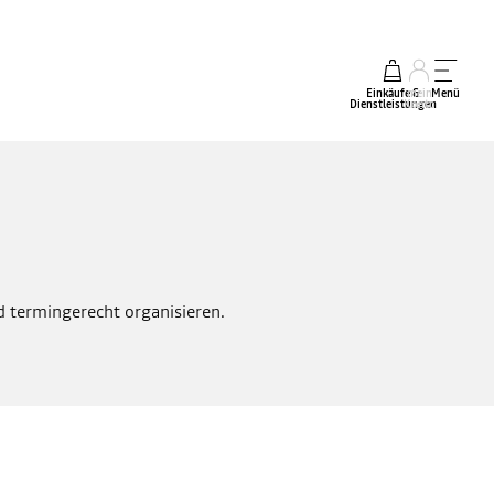
Einkäufe &
mein
Menü
Dienstleistungen
Konto
nd termingerecht organisieren.