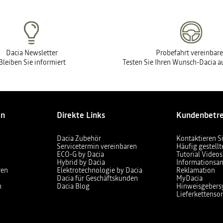
Dacia Newsletter
Probefahrt vereinbar
Bleiben Sie informiert
Testen Sie Ihren Wunsch-Dacia au
en
Direkte Links
Kundenbetr
Dacia Zubehör
Kontaktieren S
Servicetermin vereinbaren
Häufig gestell
ECO-G by Dacia
Tutorial Videos
Hybrid by Dacia
Informationsan
ren
Elektrotechnologie by Dacia
Reklamation
Dacia für Geschäftskunden
MyDacia
n
Dacia Blog
Hinweisgebers
Lieferkettensor