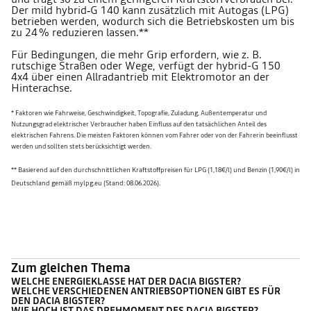
Der mild hybrid‑G 140 kann zusätzlich mit Autogas (LPG)
betrieben werden, wodurch sich die Betriebskosten um bis
zu 24 % reduzieren lassen.**
Für Bedingungen, die mehr Grip erfordern, wie z. B.
rutschige Straßen oder Wege, verfügt der hybrid-G 150
4x4 über einen Allradantrieb mit Elektromotor an der
Hinterachse.
* Faktoren wie Fahrweise, Geschwindigkeit, Topografie, Zuladung, Außentemperatur und
Nutzungsgrad elektrischer Verbraucher haben Einfluss auf den tatsächlichen Anteil des
elektrischen Fahrens. Die meisten Faktoren können vom Fahrer oder von der Fahrerin beeinflusst
werden und sollten stets berücksichtigt werden.
** Basierend auf den durchschnittlichen Kraftstoffpreisen für LPG (1,18€/l) und Benzin (1,90€/l) in
Deutschland gemäß mylpg.eu (Stand: 08.06.2026).
Zum gleichen Thema
WELCHE ENERGIEKLASSE HAT DER DACIA BIGSTER?
WELCHE VERSCHIEDENEN ANTRIEBSOPTIONEN GIBT ES FÜR
DEN DACIA BIGSTER?
WIE HOCH IST DAS DREHMOMENT DES DACIA BIGSTER?