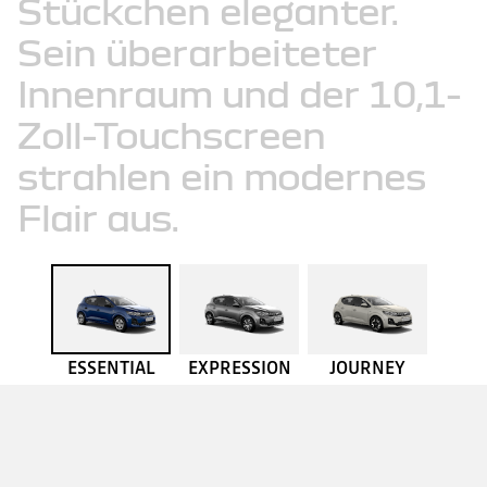
Stückchen
eleganter.
Sein
überarbeiteter
Innenraum
und
der
10,1-
Zoll-Touchscreen
strahlen
ein
modernes
Flair
aus.
ESSENTIAL
EXPRESSION
JOURNEY