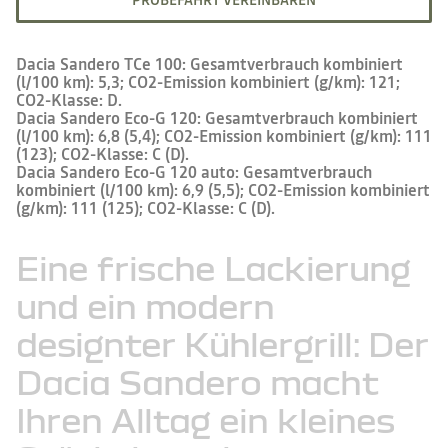
PROBEFAHRT VEREINBAREN
Dacia Sandero TCe 100: Gesamtverbrauch kombiniert
(l/100 km): 5,3; CO2-Emission kombiniert (g/km): 121;
CO2-Klasse: D.
Dacia Sandero Eco-G 120: Gesamtverbrauch kombiniert
(l/100 km): 6,8 (5,4); CO2-Emission kombiniert (g/km): 111
(123); CO2-Klasse: C (D).
Dacia Sandero Eco-G 120 auto: Gesamtverbrauch
kombiniert (l/100 km): 6,9 (5,5); CO2-Emission kombiniert
(g/km): 111 (125); CO2-Klasse: C (D).
Eine
frische
Lackierung
und
ein
modern
designter
Kühlergrill:
Der
Dacia
Sandero
macht
Ihren
Alltag
ein
kleines