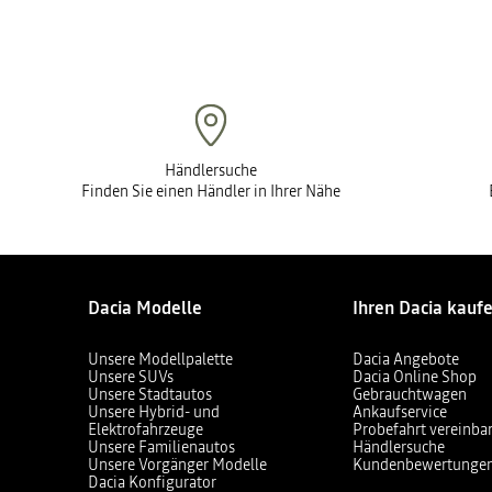
Händlersuche
Finden Sie einen Händler in Ihrer Nähe
Dacia Modelle
Ihren Dacia kauf
Unsere Modellpalette
Dacia Angebote
Unsere SUVs
Dacia Online Shop
Unsere Stadtautos
Gebrauchtwagen
Unsere Hybrid- und
Ankaufservice
Elektrofahrzeuge
Probefahrt vereinba
Unsere Familienautos
Händlersuche
Unsere Vorgänger Modelle
Kundenbewertunge
Dacia Konfigurator