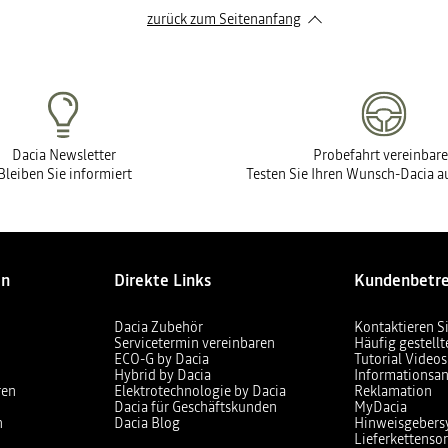
zurück zum Seitenanfang
Dacia Newsletter
Probefahrt vereinbar
Bleiben Sie informiert
Testen Sie Ihren Wunsch-Dacia au
en
Direkte Links
Kundenbetr
Dacia Zubehör
Kontaktieren S
Servicetermin vereinbaren
Häufig gestell
ECO-G by Dacia
Tutorial Videos
Hybrid by Dacia
Informationsan
ren
Elektrotechnologie by Dacia
Reklamation
Dacia für Geschäftskunden
MyDacia
n
Dacia Blog
Hinweisgebers
Lieferkettensor