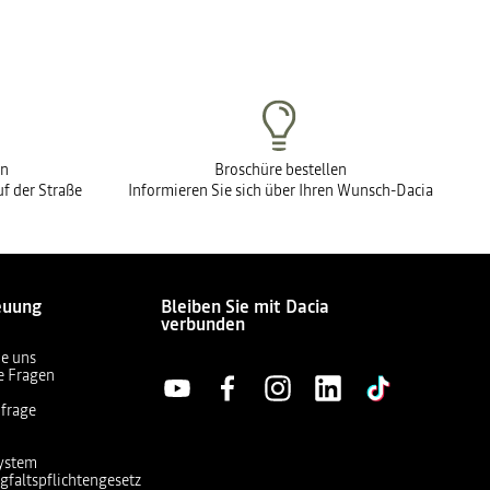
en
Broschüre bestellen
f der Straße
Informieren Sie sich über Ihren Wunsch-Dacia
euung
Bleiben Sie mit Dacia
verbunden
ie uns
te Fragen
frage
ystem
gfaltspflichtengesetz