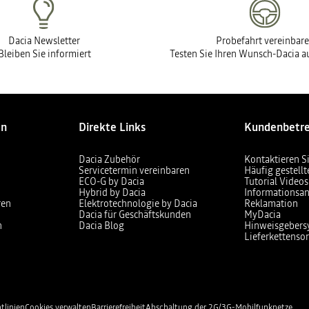
Dacia Newsletter
Probefahrt vereinbar
Bleiben Sie informiert
Testen Sie Ihren Wunsch-Dacia au
en
Direkte Links
Kundenbetr
Dacia Zubehör
Kontaktieren S
Servicetermin vereinbaren
Häufig gestell
ECO-G by Dacia
Tutorial Videos
Hybrid by Dacia
Informationsan
ren
Elektrotechnologie by Dacia
Reklamation
Dacia für Geschäftskunden
MyDacia
n
Dacia Blog
Hinweisgebers
Lieferkettensor
tlinien
Cookies verwalten
Barrierefreiheit
Abschaltung der 2G/3G-Mobilfunknetze