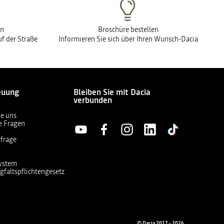
en
Broschüre bestellen
f der Straße
Informieren Sie sich über Ihren Wunsch-Dacia
euung
Bleiben Sie mit Dacia
verbunden
ie uns
te Fragen
frage
ystem
gfaltspflichtengesetz
© Dacia 2017 - 2026