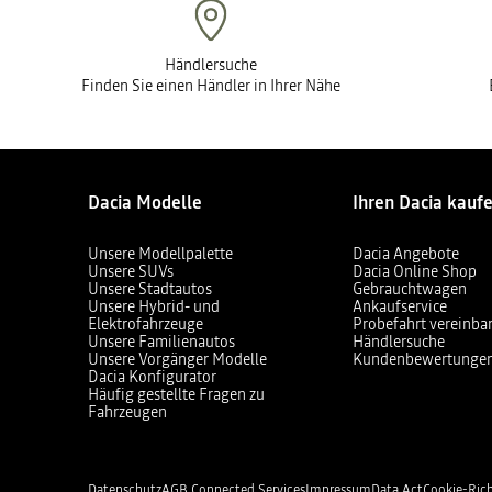
Händlersuche
Finden Sie einen Händler in Ihrer Nähe
Dacia Modelle
Ihren Dacia kauf
Unsere Modellpalette
Dacia Angebote
Unsere SUVs
Dacia Online Shop
Unsere Stadtautos
Gebrauchtwagen
Unsere Hybrid- und
Ankaufservice
Elektrofahrzeuge
Probefahrt vereinba
Unsere Familienautos
Händlersuche
Unsere Vorgänger Modelle
Kundenbewertunge
Dacia Konfigurator
Häufig gestellte Fragen zu
Fahrzeugen
Datenschutz
AGB Connected Services
Impressum
Data Act
Cookie-Rich