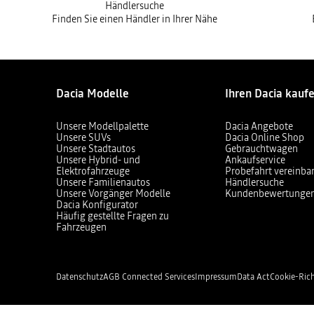
Händlersuche
Finden Sie einen Händler in Ihrer Nähe
Dacia Modelle
Ihren Dacia kauf
Unsere Modellpalette
Dacia Angebote
Unsere SUVs
Dacia Online Shop
Unsere Stadtautos
Gebrauchtwagen
Unsere Hybrid- und
Ankaufservice
Elektrofahrzeuge
Probefahrt vereinba
Unsere Familienautos
Händlersuche
Unsere Vorgänger Modelle
Kundenbewertunge
Dacia Konfigurator
Häufig gestellte Fragen zu
Fahrzeugen
Datenschutz
AGB Connected Services
Impressum
Data Act
Cookie-Rich