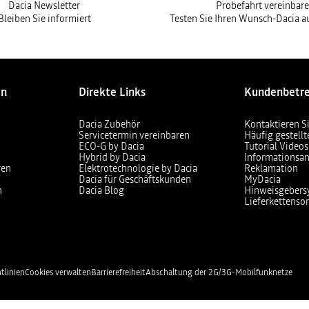
Dacia Newsletter
Probefahrt vereinbar
Bleiben Sie informiert
Testen Sie Ihren Wunsch-Dacia au
en
Direkte Links
Kundenbetr
Dacia Zubehör
Kontaktieren S
Servicetermin vereinbaren
Häufig gestell
ECO-G by Dacia
Tutorial Videos
Hybrid by Dacia
Informationsan
ren
Elektrotechnologie by Dacia
Reklamation
Dacia für Geschäftskunden
MyDacia
n
Dacia Blog
Hinweisgebers
Lieferkettensor
tlinien
Cookies verwalten
Barrierefreiheit
Abschaltung der 2G/3G-Mobilfunknetze