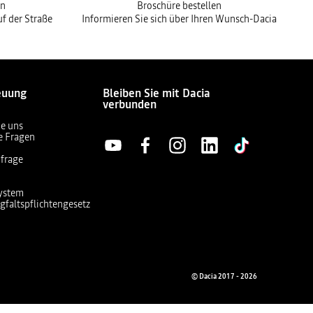
en
Broschüre bestellen
f der Straße
Informieren Sie sich über Ihren Wunsch-Dacia
euung
Bleiben Sie mit Dacia
verbunden
ie uns
te Fragen
frage
ystem
gfaltspflichtengesetz
© Dacia 2017 - 2026